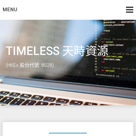
Skip
MENU
to
content
TIMELESS 天時資源
(HKEx 股份代號: 8028)